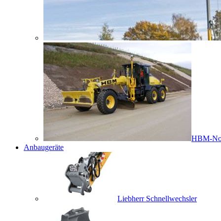
HBM-No
Anbaugeräte
Liebherr Schnellwechsler