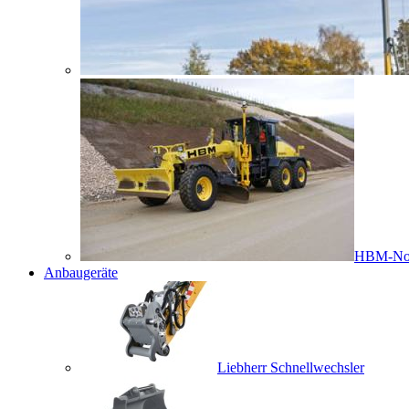
HBM-No
Anbaugeräte
Liebherr Schnellwechsler