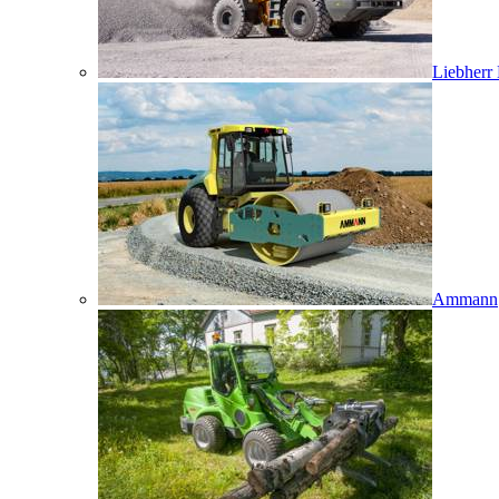
Liebherr
Ammann