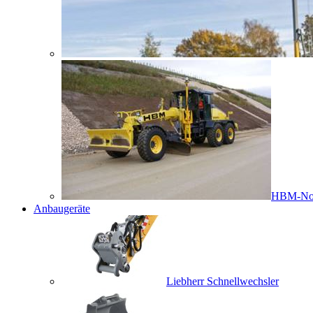
HBM-No
Anbaugeräte
Liebherr Schnellwechsler